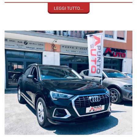
controlli approfonditi, la veridicità del chilometraggio, prima di
acquitare un veicolo!
LEGGI TUTTO...
Usato di provenienza aziendale - KM documentati.
Garanzia sull'intera vettura valida in tutta Italia, con soccorso
stradale e vettura sostitutiva, anche per 24 mesi con soli 350,00€
Finanziamenti personalizzati con possibilità di furto, incendio,
polizza cristalli, atti vandalici ed eventi atmosferici.
Punto Auto Srl
Sig Nicola Lombardozzi
Tel.: 39 - 0865 - 41.24.13
Tel.: 39 - 347 - 1.70.61.28
Fax: 39 - 0865 - 41.24.13
Viale Dei Pentri, 58, 60, 62
I 86170 Isernia
Web www.puntoautosrl.net
Scrivi: info@puntoautosrl.net