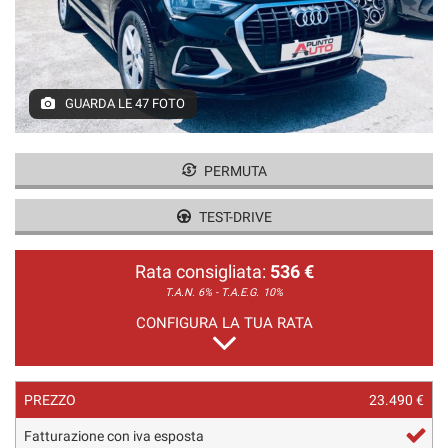
GUARDA LE 47 FOTO
PERMUTA
TEST-DRIVE
Rata consigliata:
536 €
T.A.N. 6% - T.A.E.G.
10%
CONFIGURA LA TUA RATA
PREZZO
23.490 €
Fatturazione con iva esposta