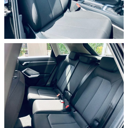
Ho letto e accetto
l'informativa privacy
*
Acconsento al trattamento dei miei dati per finalità di
marketing
Invia
Queste informazioni non saranno condivise con terze parti