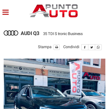
HOME
LISTA VEICOLI
AUDI Q3
35 TDI S tronic Business
ACQUISTIAMO USATO
Stampa
Condividi
ASSISTENZA
CONTATTI