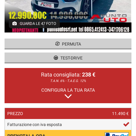
GUARDA LE 47 FOTO
PERMUTA
TEST-DRIVE
Rata consigliata:
238 €
T.A.N. 6% - T.A.E.G.
12%
CONFIGURA LA TUA RATA
PREZZO
11.490 €
Fatturazione con iva esposta