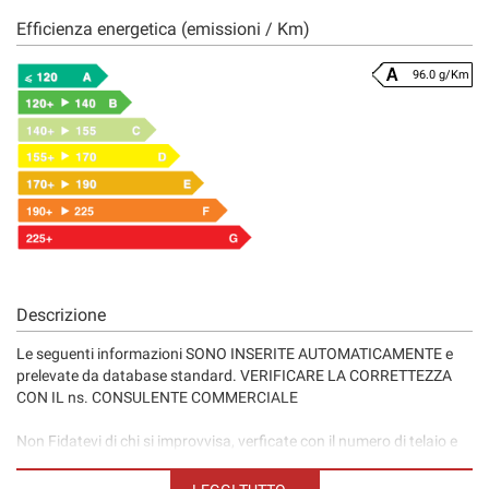
Efficienza energetica (emissioni / Km)
96.0 g/Km
Descrizione
Le seguenti informazioni SONO INSERITE AUTOMATICAMENTE e
prelevate da database standard. VERIFICARE LA CORRETTEZZA
CON IL ns. CONSULENTE COMMERCIALE
Non Fidatevi di chi si improvvisa, verficate con il numero di telaio e
controlli approfonditi, la veridicità del chilometraggio, prima di
acquitare un veicolo!