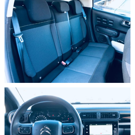
Ho letto e accetto
l'informativa privacy
*
Acconsento al trattamento dei miei dati per finalità di
marketing
Invia
Queste informazioni non saranno condivise con terze parti