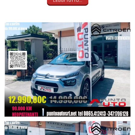
LEGGI TUTTO...
Usato di provenienza aziendale - KM documentati.
Garanzia sull'intera vettura valida in tutta Italia, con soccorso
stradale e vettura sostitutiva, anche per 24 mesi con soli 350,00€
Finanziamenti personalizzati con possibilità di furto, incendio,
polizza cristalli, atti vandalici ed eventi atmosferici.
Punto Auto Srl
Sig Nicola Lombardozzi
Tel.: 39 - 0865 - 41.24.13
Tel.: 39 - 347 - 1.70.61.28
Fax: 39 - 0865 - 41.24.13
Viale Dei Pentri, 58, 60, 62
I 86170 Isernia
Web www.puntoautosrl.net
Scrivi: info@puntoautosrl.net