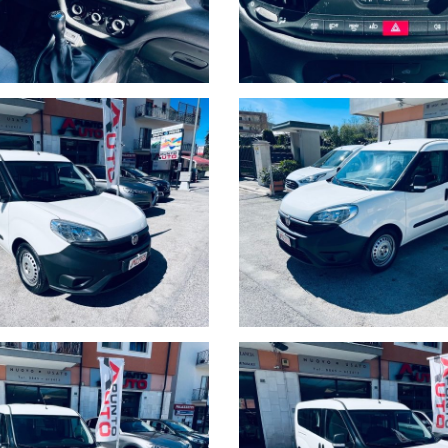
Ho letto e accetto
l'informativa
Acconsento al trattamento dei mi
marketing
Invia
Queste informazioni non saranno condivise con terze parti