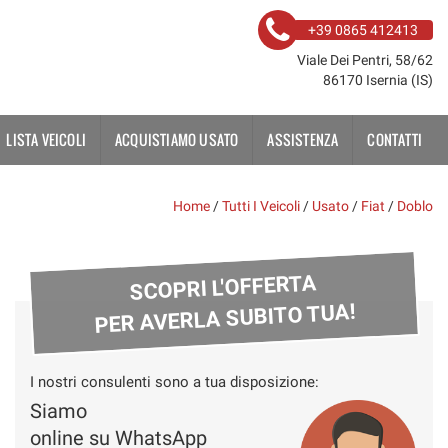
+39 0865 412413
Viale Dei Pentri, 58/62
86170 Isernia (IS)
LISTA VEICOLI
ACQUISTIAMO USATO
ASSISTENZA
CONTATTI
Home
/
Tutti I Veicoli
/
Usato
/
Fiat
/
Doblo
SCOPRI L'OFFERTA
PER AVERLA SUBITO TUA!
I nostri consulenti sono a tua disposizione:
Siamo
online su WhatsApp