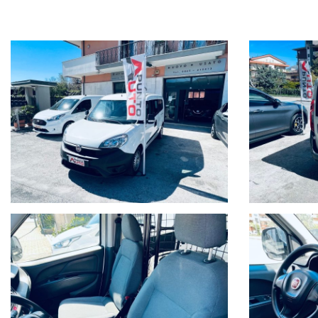
Punto Auto Srl
Sig Nicola Lombardozzi
Tel.: 39 - 0865 - 41.24.13
Tel.: 39 - 347 - 1.70.61.28
Fax: 39 - 0865 - 41.24.13
Viale Dei Pentri, 58, 60, 62
I 86170 Isernia
Web www.puntoautosrl.net
Scrivi: info@puntoautosrl.net
C