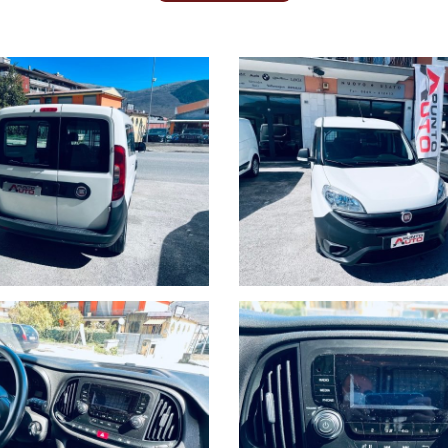
NON HAI TROVATO L'AUTO CHE CERCHI?
ompila il modulo e ti contatteremo appena l'auto che cerchi sarà disponibi