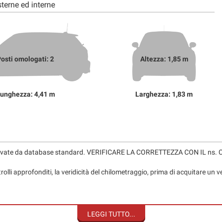
terne ed interne
osti omologati: 2
Altezza: 1,85 m
unghezza: 4,41 m
Larghezza: 1,83 m
levate da database standard. VERIFICARE LA CORRETTEZZA CON IL 
rolli approfonditi, la veridicità del chilometraggio, prima di acquitare un v
e e vettura sostitutiva, anche per 24 mesi con soli 350,00€
istalli, atti vandalici ed eventi atmosferici.
LEGGI TUTTO...