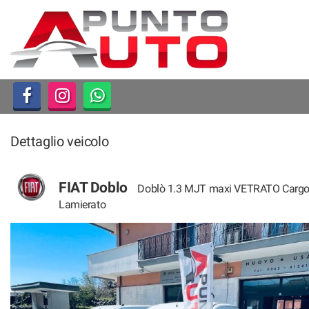
HOME
LISTA VEICOLI
ACQUISTIAMO USATO
Dettaglio veicolo
ASSISTENZA
CONTATTI
FIAT Doblo
Doblò 1.3 MJT maxi VETRATO Carg
Lamierato