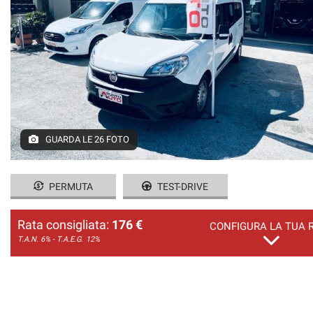
GUARDA LE 26 FOTO
PERMUTA
TEST-DRIVE
Rata consigliata:
176 €
CONFIGURA LA TUA 
T.A.N. 6% - T.A.E.G.
12%