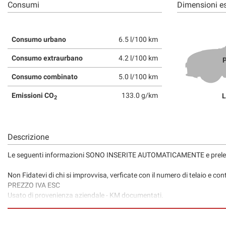
Consumi
Dimensioni es
Consumo urbano
6.5 l/100 km
Consumo extraurbano
4.2 l/100 km
P
Consumo combinato
5.0 l/100 km
Emissioni CO
133.0 g/km
L
2
Descrizione
Le seguenti informazioni SONO INSERITE AUTOMATICAMENTE e pre
Non Fidatevi di chi si improvvisa, verficate con il numero di telaio e cont
PREZZO IVA ESC
Usato di provenienza aziendale - KM documentati.
Garanzia sull'intera vettura valida in tutta Italia, con soccorso stradal
Finanziamenti personalizzati con possibilità di furto, incendio, polizza cr