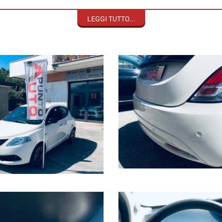
e e vettura sostitutiva, anche per 24 mesi con soli 350,00€
istalli, atti vandalici ed eventi atmosferici.
LEGGI TUTTO...