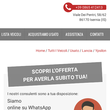
+39 0865 412413
Viale Dei Pentri, 58/62
86170 Isernia (IS)
LISTA VEICOLI
ACQUISTIAMO USATO
ASSISTENZA
CONTATTI
Home
/
Tutti I Veicoli
/
Usato
/
Lancia
/
Ypsilon
SCOPRI L'OFFERTA
PER AVERLA SUBITO TUA!
I nostri consulenti sono a tua disposizione:
Siamo
online su WhatsApp