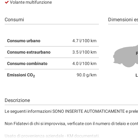
Volante multifunzione
Consumi
Dimensioni es
Consumo urbano
4.7 l/100 km
Consumo extraurbano
3.5 l/100 km
P
Consumo combinato
4.0 l/100 km
Emissioni CO
90.0 g/km
L
2
Descrizione
Le seguenti informazioni SONO INSERITE AUTOMATICAMENTE e pre
Non Fidatevi di chi si improvvisa, verficate con il numero di telaio e cont
Usato di provenienza aziendale - KM documentati.