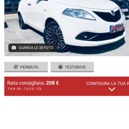
GUARDA LE 38 FOTO
PERMUTA
TEST-DRIVE
Rata consigliata:
208 €
CONFIGURA LA TUA 
T.A.N. 6% - T.A.E.G.
12%