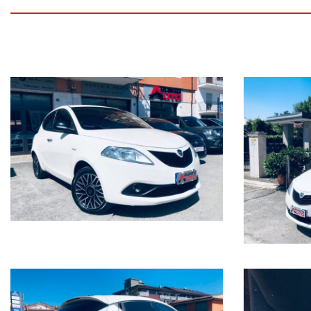
Garanzia sull'intera vettura valida in tutta Italia, con soccorso stradal
Finanziamenti personalizzati con possibilità di furto, incendio, polizza cr
Punto Auto Srl
Sig Nicola Lombardozzi
Tel.: 39 - 0865 - 41.24.13
Tel.: 39 - 347 - 1.70.61.28
Fax: 39 - 0865 - 41.24.13
Viale Dei Pentri, 58, 60, 62
I 86170 Isernia
Web www.puntoautosrl.net
Scrivi: info@puntoautosrl.net