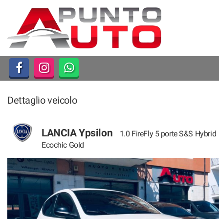
HOME
LISTA VEICOLI
ACQUISTIAMO USATO
Dettaglio veicolo
ASSISTENZA
CONTATTI
LANCIA Ypsilon
1.0 FireFly 5 porte S&S Hybrid
Ecochic Gold