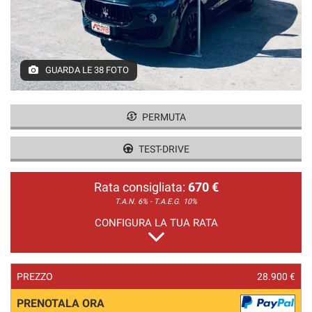
GUARDA LE 38 FOTO
PERMUTA
TEST-DRIVE
Rata consigliata:
670 €
T.A.N. 6% - T.A.E.G.
10%
CONFIGURA LA TUA RATA
PREZZO
28.900 €
PRENOTALA ORA