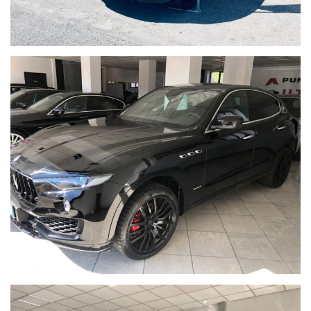
Viale Dei Pentri, 58, 60, 62
I 86170 Isernia
Web www.puntoautosrl.net
Scrivi: info@puntoautosrl.net