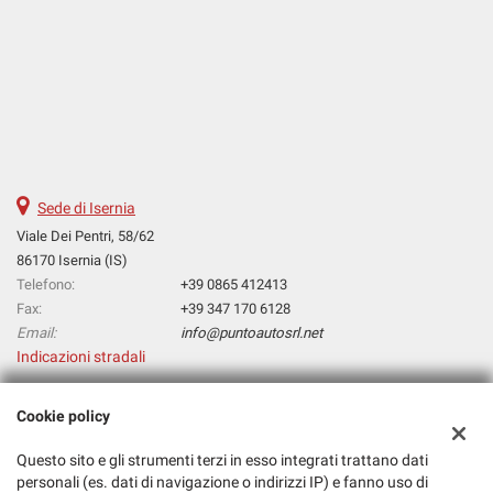
Sede di Isernia
Viale Dei Pentri, 58/62
86170 Isernia (IS)
Telefono:
+39 0865 412413
Fax:
+39 347 170 6128
Email:
info@puntoautosrl.net
Indicazioni stradali
Cookie policy
Dati fiscali:
Punto Auto Srl
Questo sito e gli strumenti terzi in esso integrati trattano dati
personali (es. dati di navigazione o indirizzi IP) e fanno uso di
Viale Dei Pentri, 58/62, Isernia (IS)