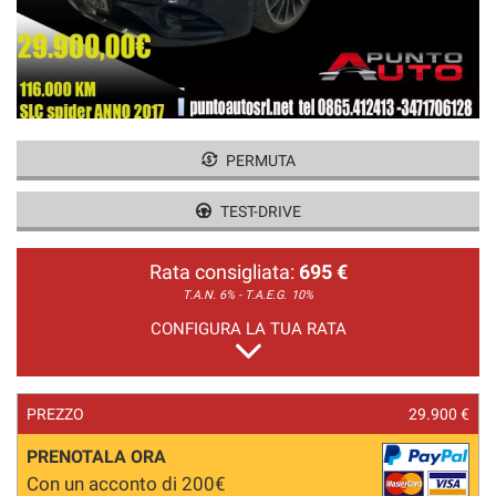
PERMUTA
TEST-DRIVE
Rata consigliata:
695 €
T.A.N. 6% - T.A.E.G.
10%
CONFIGURA LA TUA RATA
PREZZO
29.900 €
PRENOTALA ORA
Con un acconto di 200€