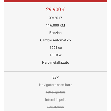
29.900 €
09/2017
116.000 KM
Benzina
Cambio Automatico
1991 cc
180 KW
Nero metallizzato
ESP
Navigatore satellitare
Tetto apribile
Interni in pelle
Fari Xenon