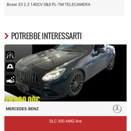
Boxer 33 2.2 140CV S&S PL-TM TELECAMERA
C
POTREBBE INTERESSARTI
MERCEDES-BENZ
SLC 300 AMG line