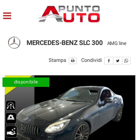
HOME
LISTA VEICOLI
MERCEDES-BENZ SLC 300
AMG line
ACQUISTIAMO USATO
Stampa
Condividi
ASSISTENZA
CONTATTI
disponibile