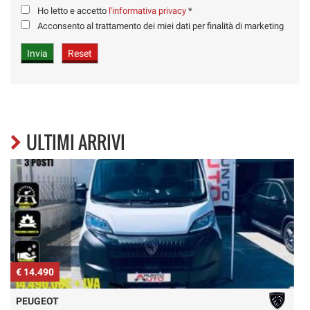
Ho letto e accetto
l'informativa privacy
*
Acconsento al trattamento dei miei dati per finalità di marketing
ULTIMI ARRIVI
€ 14.490
€
PEUGEOT