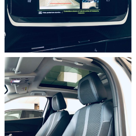
Compila il modulo e ti
contatteremo appena
l'auto che cerchi sarà
disponibile
Ho letto e accetto
l'informativa privacy
*
Acconsento al
trattamento dei miei
dati per finalità di