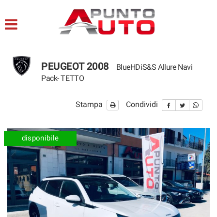
HOME
LISTA VEICOLI
PEUGEOT 2008
BlueHDiS&S Allure Navi
ACQUISTIAMO USATO
Pack- TETTO
ASSISTENZA
Stampa
Condividi
CONTATTI
disponibile