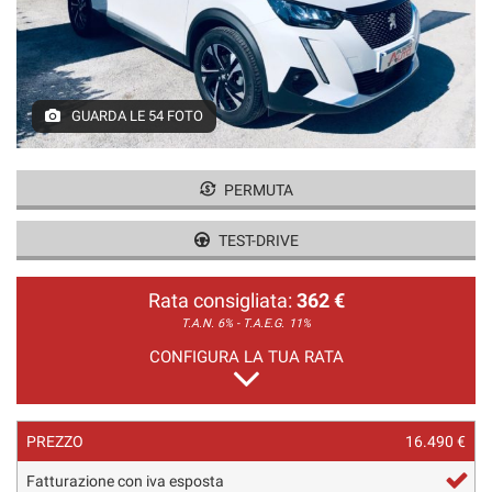
GUARDA LE 54 FOTO
PERMUTA
TEST-DRIVE
Rata consigliata:
362 €
T.A.N. 6% - T.A.E.G.
11%
CONFIGURA LA TUA RATA
PREZZO
16.490 €
Fatturazione con iva esposta