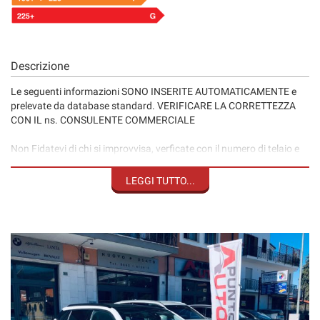
Descrizione
Le seguenti informazioni SONO INSERITE AUTOMATICAMENTE e
prelevate da database standard. VERIFICARE LA CORRETTEZZA
CON IL ns. CONSULENTE COMMERCIALE
Non Fidatevi di chi si improvvisa, verficate con il numero di telaio e
controlli approfonditi, la veridicità del chilometraggio, prima di
acquitare un veicolo!
LEGGI TUTTO...
Usato di provenienza aziendale - KM documentati.
Garanzia sull'intera vettura valida in tutta Italia, con soccorso
stradale e vettura sostitutiva, anche per 24 mesi con soli 350,00€
Finanziamenti personalizzati con possibilità di furto, incendio,
polizza cristalli, atti vandalici ed eventi atmosferici.
Punto Auto Srl
Sig Nicola Lombardozzi
Tel.: 39 - 0865 - 41.24.13