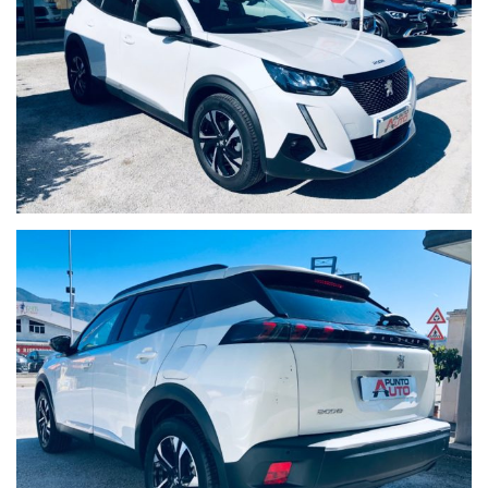
Tel.: 39 - 347 - 1.70.61.28
Fax: 39 - 0865 - 41.24.13
Viale Dei Pentri, 58, 60, 62
I 86170 Isernia
Web www.puntoautosrl.net
Scrivi: info@puntoautosrl.net