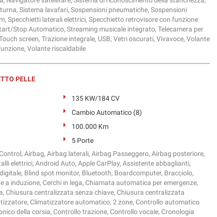
tturna, Sistema lavafari, Sospensioni pneumatiche, Sospensioni
, Specchietti laterali elettrici, Specchietto retrovisore con funzione
tart/Stop Automatico, Streaming musicale integrato, Telecamera per
Touch screen, Trazione integrale, USB, Vetri oscurati, Vivavoce, Volante
ifunzione, Volante riscaldabile
ETTO PELLE
135 KW/184 CV
Cambio Automatico (8)
100.000 Km
5 Porte
ontrol, Airbag, Airbag laterali, Airbag Passeggero, Airbag posteriore,
alli elettrici, Android Auto, Apple CarPlay, Assistente abbaglianti,
digitale, Blind spot monitor, Bluetooth, Boardcomputer, Bracciolo,
 a induzione, Cerchi in lega, Chiamata automatica per emergenze,
a, Chiusura centralizzata senza chiave, Chiusura centralizzata
izzatore, Climatizzatore automatico, 2 zone, Controllo automatico
ronico della corsia, Controllo trazione, Controllo vocale, Cronologia