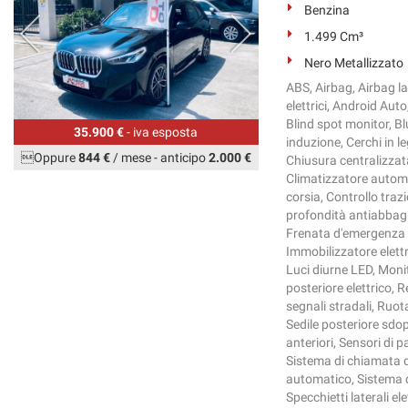
Benzina
1.499 Cm³
Nero Metallizzato
ABS, Airbag, Airbag la
elettrici, Android Aut
Blind spot monitor, B
35.900 €
- iva esposta
induzione, Cerchi in 
Oppure
844 €
/ mese
-
anticipo
2.000 €
Chiusura centralizzat
Climatizzatore automa
corsia, Controllo trazi
profondità antiabbagli
Frenata d'emergenza a
Immobilizzatore elettro
Luci diurne LED, Moni
posteriore elettrico, R
segnali stradali, Ruot
Sedile posteriore sdop
anteriori, Sensori di 
Sistema di chiamata d
automatico, Sistema 
Specchietti laterali e