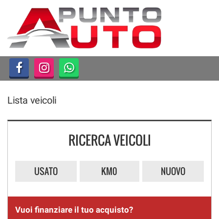
HOME
LISTA VEICOLI
ACQUISTIAMO USATO
Lista veicoli
ASSISTENZA
CONTATTI
RICERCA VEICOLI
USATO
KM0
NUOVO
Vuoi finanziare il tuo acquisto?