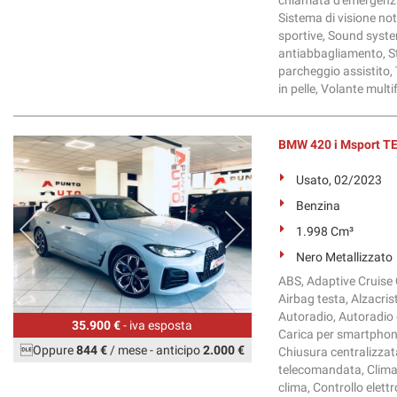
Sistema di visione no
sportive, Sound system
antiabbagliamento, S
parcheggio assistito, 
in pelle, Volante mult
BMW 420 i Msport T
Usato, 02/2023
Benzina
1.998 Cm³
Nero Metallizzato
ABS, Adaptive Cruise C
Airbag testa, Alzacrist
Autoradio, Autoradio 
35.900 €
- iva esposta
Carica per smartphone
Oppure
844 €
/ mese
-
anticipo
2.000 €
Chiusura centralizzat
telecomandata, Climat
clima, Controllo elett