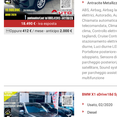
Antracite Metalliz
ABS, Airbag, Airbag la
elettrici, Autoradio, 
Chiamata automatica 
18.490 €
- iva esposta
telecomandata, Climat
Oppure
412 €
/ mese
-
anticipo
2.000 €
clima, Controllo elett
tagliandi, Cruise Cont
stazionamento elettrico
diurne, Luci diurne L
Portellone posteriore 
sdoppiato, Sensore di 
parcheggio posteriori
satellitare, Sound sys
per parcheggio assisti
multifunzione
BMW X1 sDrive18d S
Usato, 02/2020
Diesel