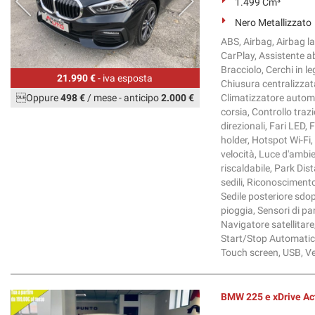
1.499 Cm³
Nero Metallizzato
ABS, Airbag, Airbag lat
CarPlay, Assistente a
Bracciolo, Cerchi in 
21.990 €
- iva esposta
Chiusura centralizzat
Oppure
498 €
/ mese
-
anticipo
2.000 €
Climatizzatore automa
corsia, Controllo traz
direzionali, Fari LED, 
holder, Hotspot Wi-Fi, 
velocità, Luce d'ambi
riscaldabile, Park Dis
sedili, Riconoscimento
Sedile posteriore sdopp
pioggia, Sensori di pa
Navigatore satellitare
Start/Stop Automatico
Touch screen, USB, Vet
BMW 225 e xDrive Ac