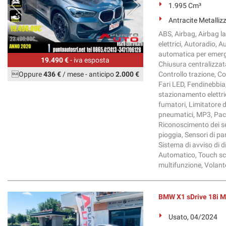
1.995 Cm³
Antracite Metalliz
ABS, Airbag, Airbag la
elettrici, Autoradio, 
automatica per emerge
19.490 €
- iva esposta
Chiusura centralizzat
Oppure
436 €
/ mese
-
anticipo
2.000 €
Controllo trazione, Con
Fari LED, Fendinebbia,
stazionamento elettrico
fumatori, Limitatore d
pneumatici, MP3, Pacch
Riconoscimento dei seg
pioggia, Sensori di pa
Sistema di avviso di di
Automatico, Touch scre
multifunzione, Volante
BMW X1 sDrive 18i M
Usato, 04/2024