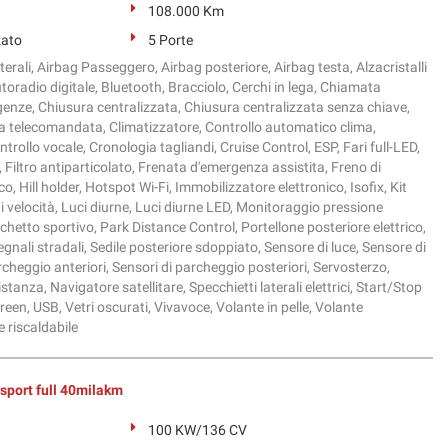
108.000 Km
zato
5 Porte
terali, Airbag Passeggero, Airbag posteriore, Airbag testa, Alzacristalli
Autoradio digitale, Bluetooth, Bracciolo, Cerchi in lega, Chiamata
nze, Chiusura centralizzata, Chiusura centralizzata senza chiave,
a telecomandata, Climatizzatore, Controllo automatico clima,
trollo vocale, Cronologia tagliandi, Cruise Control, ESP, Fari full-LED,
 Filtro antiparticolato, Frenata d'emergenza assistita, Freno di
, Hill holder, Hotspot Wi-Fi, Immobilizzatore elettronico, Isofix, Kit
i velocità, Luci diurne, Luci diurne LED, Monitoraggio pressione
etto sportivo, Park Distance Control, Portellone posteriore elettrico,
nali stradali, Sedile posteriore sdoppiato, Sensore di luce, Sensore di
rcheggio anteriori, Sensori di parcheggio posteriori, Servosterzo,
stanza, Navigatore satellitare, Specchietti laterali elettrici, Start/Stop
en, USB, Vetri oscurati, Vivavoce, Volante in pelle, Volante
 riscaldabile
sport full 40milakm
100 KW/136 CV