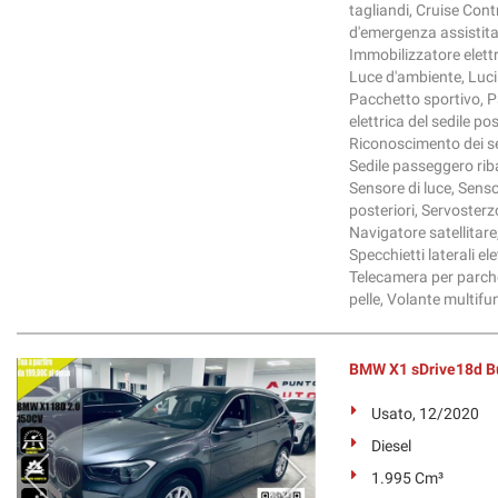
tagliandi, Cruise Contr
d'emergenza assistita,
Immobilizzatore elettro
Luce d'ambiente, Luci
Pacchetto sportivo, Pa
elettrica del sedile po
Riconoscimento dei se
Sedile passeggero ribal
Sensore di luce, Senso
posteriori, Servoster
Navigatore satellitare
Specchietti laterali e
Telecamera per parche
pelle, Volante multifu
BMW X1 sDrive18d B
Usato, 12/2020
Diesel
1.995 Cm³