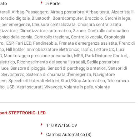
zato
5 Porte
terali, Airbag Passeggero, Airbag posteriore, Airbag testa, Alzacristalli
Autoradio digitale, Bluetooth, Boardcomputer, Bracciolo, Cerchi in lega,
per emergenze, Chiusura centralizzata, Chiusura centralizzata
izzatore, Climatizzatore automatico, 2 zone, Controllo automatico
ronico della corsia, Controllo trazione, Controllo vocale, Cronologia
rol, ESP, Fari LED, Fendinebbia, Frenata d'emergenza assistita, Freno di
, Hill holder, Immobilizzatore elettronico, Isofix, Lettore CD, Luci
ED, Monitoraggio pressione pneumatici, MP3, Park Distance Control,
elettrico, Riconoscimento dei segnali stradali, Sedile posteriore
luce, Sensore di pioggia, Sensori di parcheggio anteriori, Sensori di
, Servosterzo, Sistema di chiamata d'emergenza, Navigatore
tem, Specchietti laterali elettrici, Start/Stop Automatico, Telecamera
to, USB, Vetri oscurati, Vivavoce, Volante in pelle, Volante
port STEPTRONIC- LED
110 KW/150 CV
Cambio Automatico (8)