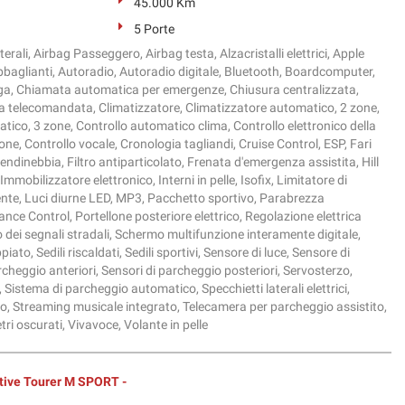
45.000 Km
5 Porte
erali, Airbag Passeggero, Airbag testa, Alzacristalli elettrici, Apple
bbaglianti, Autoradio, Autoradio digitale, Bluetooth, Boardcomputer,
lega, Chiamata automatica per emergenze, Chiusura centralizzata,
a telecomandata, Climatizzatore, Climatizzatore automatico, 2 zone,
tico, 3 zone, Controllo automatico clima, Controllo elettronico della
ione, Controllo vocale, Cronologia tagliandi, Cruise Control, ESP, Fari
Fendinebbia, Filtro antiparticolato, Frenata d'emergenza assistita, Hill
Immobilizzatore elettronico, Interni in pelle, Isofix, Limitatore di
ente, Luci diurne LED, MP3, Pacchetto sportivo, Parabrezza
tance Control, Portellone posteriore elettrico, Regolazione elettrica
 dei segnali stradali, Schermo multifunzione interamente digitale,
iato, Sedili riscaldati, Sedili sportivi, Sensore di luce, Sensore di
rcheggio anteriori, Sensori di parcheggio posteriori, Servosterzo,
, Sistema di parcheggio automatico, Specchietti laterali elettrici,
, Streaming musicale integrato, Telecamera per parcheggio assistito,
ri oscurati, Vivavoce, Volante in pelle
tive Tourer M SPORT -