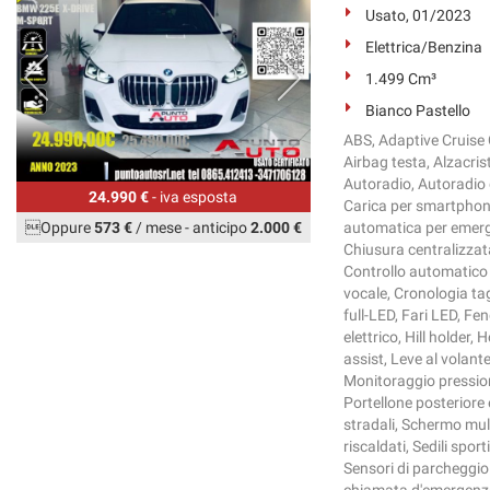
Usato, 01/2023
Elettrica/Benzina
1.499 Cm³
Bianco Pastello
ABS, Adaptive Cruise C
Airbag testa, Alzacrist
Autoradio, Autoradio 
24.990 €
- iva esposta
Carica per smartphone 
Oppure
573 €
/ mese
-
anticipo
2.000 €
automatica per emerge
Chiusura centralizzat
Controllo automatico c
vocale, Cronologia tag
full-LED, Fari LED, F
elettrico, Hill holder,
assist, Leve al volant
Monitoraggio pression
Portellone posteriore 
stradali, Schermo mult
riscaldati, Sedili spor
Sensori di parcheggio 
chiamata d'emergenza,