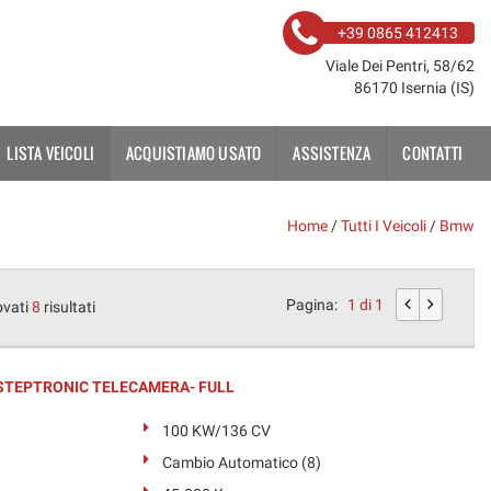
+39 0865 412413
Viale Dei Pentri, 58/62
86170 Isernia (IS)
LISTA VEICOLI
ACQUISTIAMO USATO
ASSISTENZA
CONTATTI
Home
/
Tutti I Veicoli
/
Bmw
Pagina:
1 di 1
ovati
8
risultati
t STEPTRONIC TELECAMERA- FULL
100 KW/136 CV
Cambio Automatico (8)