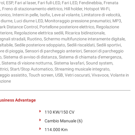
ol, ESP, Fari al laser, Fari full-LED, Fari LED, Fendinebbia, Frenata
 Freno di stazionamento elettrico, Hill holder, Hotspot Wi-Fi,
nico, Interni in pelle, Isofix, Leve al volante, Limitatore di velocità,
 diurne, Luci diurne LED, Monitoraggio pressione pneumatici, MP3,
rk Distance Control, Portellone posteriore elettrico, Regolazione
steriore, Regolazione elettrica sedili, Ricarica bidirezionale,
gnali stradali, Ruotino, Schermo multifunzione interamente digitale,
tabile, Sedile posteriore sdoppiato, Sedili riscaldati, Sedili sportivi,
re di pioggia, Sensori di parcheggio anteriori, Sensori di parcheggio
zo, Sistema di avviso di distanza, Sistema di chiamata d'emergenza,
, Sistema di visione notturna, Sistema lavafari, Sound system,
lettrici, Start/Stop Automatico, Streaming musicale integrato,
ggio assistito, Touch screen, USB, Vetri oscurati, Vivavoce, Volante in
nzione
usiness Advantage
110 KW/150 CV
Cambio Manuale (6)
114.000 Km