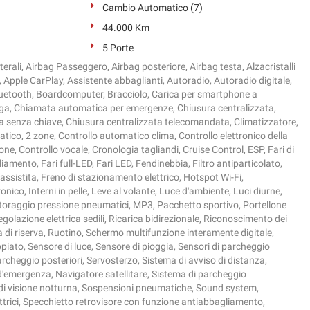
Cambio Automatico (7)
44.000 Km
5 Porte
terali, Airbag Passeggero, Airbag posteriore, Airbag testa, Alzacristalli
o, Apple CarPlay, Assistente abbaglianti, Autoradio, Autoradio digitale,
luetooth, Boardcomputer, Bracciolo, Carica per smartphone a
lega, Chiamata automatica per emergenze, Chiusura centralizzata,
a senza chiave, Chiusura centralizzata telecomandata, Climatizzatore,
tico, 2 zone, Controllo automatico clima, Controllo elettronico della
one, Controllo vocale, Cronologia tagliandi, Cruise Control, ESP, Fari di
amento, Fari full-LED, Fari LED, Fendinebbia, Filtro antiparticolato,
ssistita, Freno di stazionamento elettrico, Hotspot Wi-Fi,
nico, Interni in pelle, Leve al volante, Luce d'ambiente, Luci diurne,
toraggio pressione pneumatici, MP3, Pacchetto sportivo, Portellone
egolazione elettrica sedili, Ricarica bidirezionale, Riconoscimento dei
a di riserva, Ruotino, Schermo multifunzione interamente digitale,
piato, Sensore di luce, Sensore di pioggia, Sensori di parcheggio
parcheggio posteriori, Servosterzo, Sistema di avviso di distanza,
'emergenza, Navigatore satellitare, Sistema di parcheggio
di visione notturna, Sospensioni pneumatiche, Sound system,
lettrici, Specchietto retrovisore con funzione antiabbagliamento,