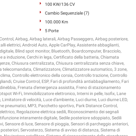
100 KW/136 CV
Cambio Sequenziale (7)
100.000 Km
5 Porte
ontrol, Airbag, Airbag laterali, Airbag Passeggero, Airbag posteriore,
alli elettrici, Android Auto, Apple CarPlay, Assistente abbaglianti,
digitale, Blind spot monitor, Bluetooth, Boardcomputer, Bracciolo,
a induzione, Cerchi in lega, Certificato della batteria, Chiamata
nze, Chiusura centralizzata, Chiusura centralizzata senza chiave,
a telecomandata, Climatizzatore, Climatizzatore automatico, 3 zone,
lima, Controllo elettronico della corsia, Controllo trazione, Controllo
liandi, Cruise Control, ESP, Fari di profondità antiabbagliamento, Fari
endinebbia, Frenata d'emergenza assistita, Freno di stazionamento
 Hotspot Wi-Fi, Immobilizzatore elettronico, Interni in pelle, Isofix, Lane
e, Limitatore di velocità, Luce d'ambiente, Luci diurne, Luci diurne LED,
e pneumatici, MP3, Pacchetto sportivo, Park Distance Control,
elettrico, Regolazione elettrica sedili, Riconoscimento dei segnali
ifunzione interamente digitale, Sedile posteriore sdoppiato, Sedili
tivi, Sensore di luce, Sensore di pioggia, Sensori di parcheggio anteriori,
posteriori, Servosterzo, Sistema di avviso di distanza, Sistema di
 Navigatore satellitare, Sistema di riconoscimento della stanchezza,