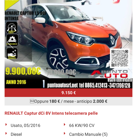
9.150 €
Oppure
180 €
/ mese
-
anticipo
2.000 €
RENAULT Captur dCi 8V Intens telecamera pelle
Usato, 05/2016
66 KW/90 CV
Diesel
Cambio Manuale (5)