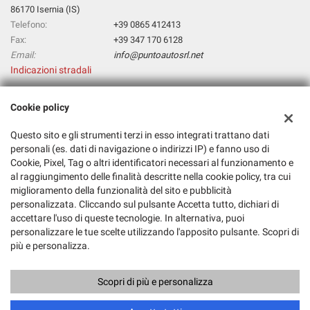
86170 Isernia (IS)
Telefono:
+39 0865 412413
Fax:
+39 347 170 6128
Email:
info@puntoautosrl.net
Indicazioni stradali
Cookie policy
Dati fiscali:
Punto Auto Srl
Questo sito e gli strumenti terzi in esso integrati trattano dati
personali (es. dati di navigazione o indirizzi IP) e fanno uso di
Viale Dei Pentri, 58/62, Isernia (IS)
Cookie, Pixel, Tag o altri identificatori necessari al funzionamento e
C.F/P.IVA:
00842160947
al raggiungimento delle finalità descritte nella cookie policy, tra cui
Registro delle imprese:
IS
miglioramento della funzionalità del sito e pubblicità
personalizzata. Cliccando sul pulsante Accetta tutto, dichiari di
accettare l'uso di queste tecnologie. In alternativa, puoi
personalizzare le tue scelte utilizzando l'apposito pulsante. Scopri di
più e personalizza.
Scopri di più e personalizza
Copyright © 2026 GestionaleAuto.com S.r.l., Tutti i diritti riservati -
Leggi l'informativa sulla privacy
-
Cookie Policy