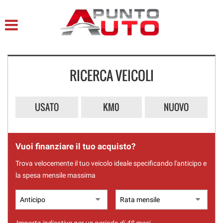
HOME
LISTA VEICOLI
RICERCA VEICOLI
ACQUISTIAMO USATO
ASSISTENZA
USATO
KM0
NUOVO
CONTATTI
Vuoi finanziare il tuo acquisto?
Trova velocemente il tuo veicolo ideale specificando l'anticipo e
la spesa mensile massima